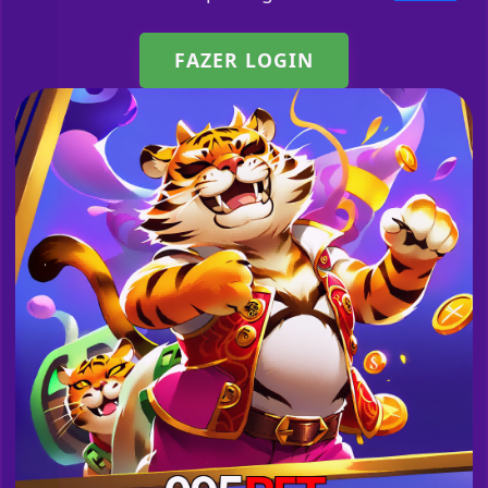
FAZER LOGIN