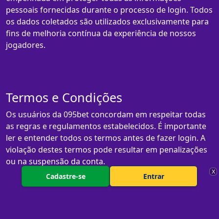
pessoais fornecidas durante o processo de login. Todos
os dados coletados são utilizados exclusivamente para
fins de melhoria contínua da experiência de nossos
jogadores.
Termos e Condições
Os usuários da 095bet concordam em respeitar todas
as regras e regulamentos estabelecidos. É importante
ler e entender todos os termos antes de fazer login. A
violação destes termos pode resultar em penalizações
ou na suspensão da conta.
X
Cadastre-se
Entrar