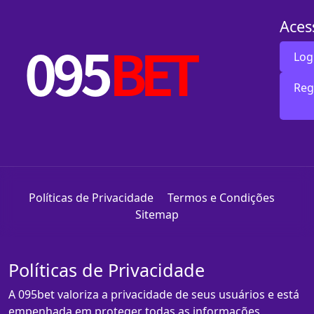
Aces
Log
Reg
Políticas de Privacidade
Termos e Condições
Sitemap
Políticas de Privacidade
A 095bet valoriza a privacidade de seus usuários e está
empenhada em proteger todas as informações