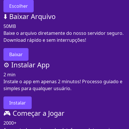
Escolher
⬇️ Baixar Arquivo
50MB
Baixe o arquivo diretamente do nosso servidor seguro.
Download rápido e sem interrupções!
Baixar
⚙️ Instalar App
2 min
Instale o app em apenas 2 minutos! Processo guiado e
simples para qualquer usuário.
Instalar
🎮 Começar a Jogar
2000+