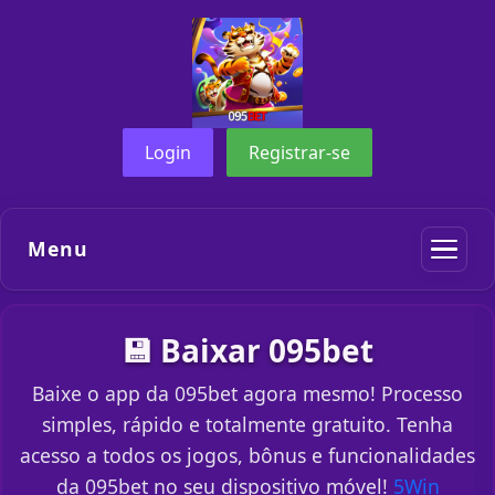
Login
Registrar-se
Menu
💾 Baixar 095bet
Baixe o app da 095bet agora mesmo! Processo
simples, rápido e totalmente gratuito. Tenha
acesso a todos os jogos, bônus e funcionalidades
da 095bet no seu dispositivo móvel!
5Win