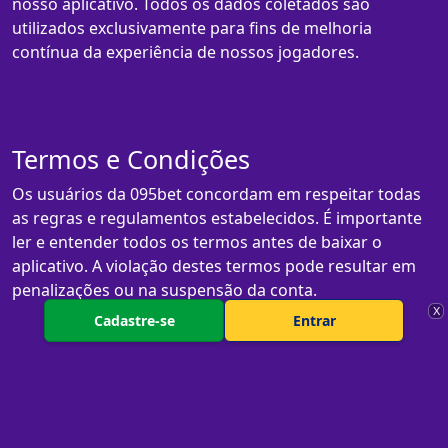
nosso aplicativo. Todos os dados coletados são
utilizados exclusivamente para fins de melhoria
contínua da experiência de nossos jogadores.
Termos e Condições
Os usuários da 095bet concordam em respeitar todas
as regras e regulamentos estabelecidos. É importante
ler e entender todos os termos antes de baixar o
aplicativo. A violação destes termos pode resultar em
penalizações ou na suspensão da conta.
X
Cadastre-se
Entrar