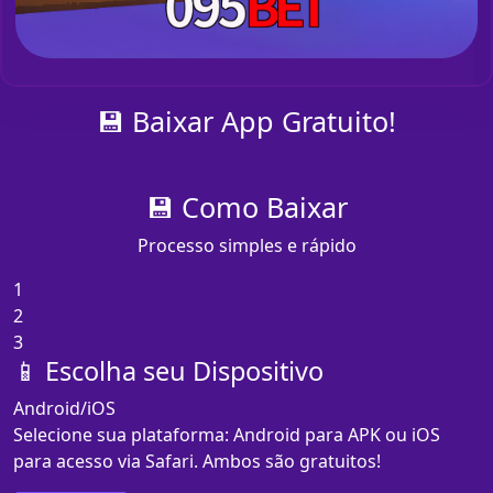
💾 Baixar App Gratuito!
💾 Como Baixar
Processo simples e rápido
1
2
3
📱 Escolha seu Dispositivo
Android/iOS
Selecione sua plataforma: Android para APK ou iOS
para acesso via Safari. Ambos são gratuitos!