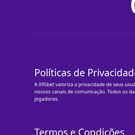
Políticas de Privacida
A 095bet valoriza a privacidade de seus us
nossos canais de comunicação. Todos os dad
jogadores.
Termos e Condições