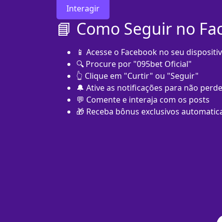
Interagir
📘 Como Seguir no Fa
📱 Acesse o Facebook no seu dispositi
🔍 Procure por "095bet Oficial"
👆 Clique em "Curtir" ou "Seguir"
🔔 Ative as notificações para não perd
💬 Comente e interaja com os posts
🎁 Receba bônus exclusivos automati