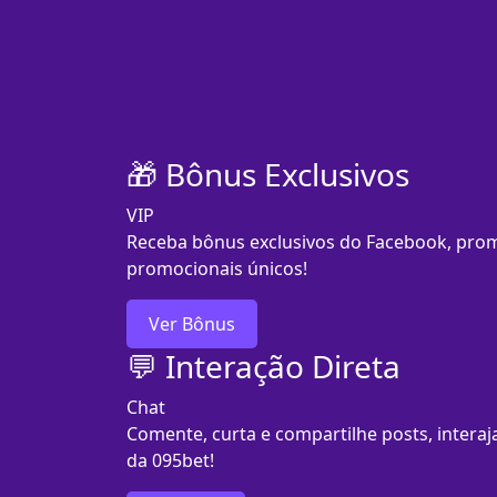
🎁 Bônus Exclusivos
VIP
Receba bônus exclusivos do Facebook, prom
promocionais únicos!
Ver Bônus
💬 Interação Direta
Chat
Comente, curta e compartilhe posts, intera
da 095bet!