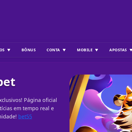
OS
BÔNUS
CONTA
MOBILE
APOSTAS
bet
lusivos! Página oficial
ícias em tempo real e
unidade!
bet55