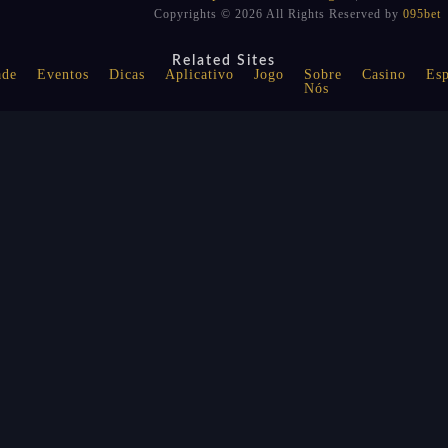
Copyrights © 2026 All Rights Reserved by
095bet
Related Sites
ade
Eventos
Dicas
Aplicativo
Jogo
Sobre
Casino
Esp
Nós