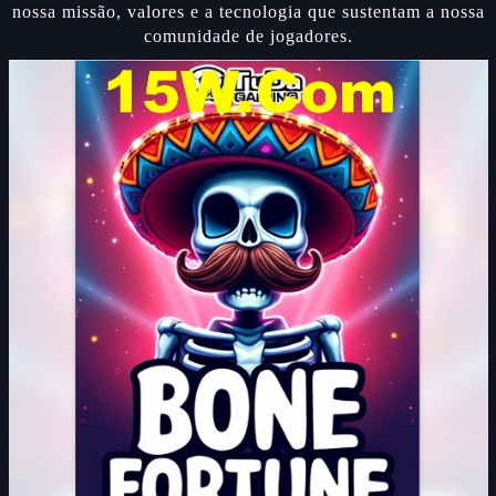
nossa missão, valores e a tecnologia que sustentam a nossa
comunidade de jogadores.