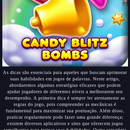
As dicas são essenciais para aqueles que buscam aprimorar
suas habilidades em jogos de palavras. Neste artigo,
abordaremos algumas estratégias eficazes que podem
ajudar jogadores de diferentes níveis a melhorarem seu
desempenho. A primeira dica é sempre ler atentamente as
regras do jogo, pois compreender as mecânicas é
fundamental para maximizar sua pontuação. Além disso,
praticar regularmente pode fazer uma grande diferença;
existem diversos aplicativos e sites que oferecem jogos
semelhantes para treinar suas habilidades. Outra estratégia