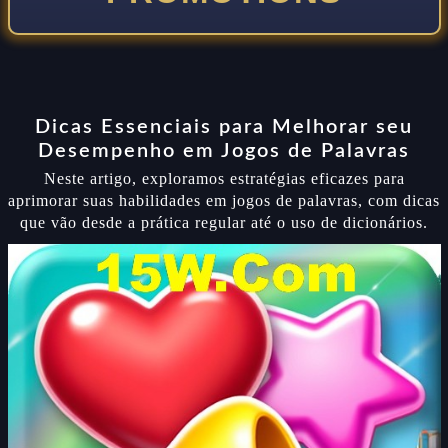
Dicas Essenciais para Melhorar seu
Desempenho em Jogos de Palavras
Neste artigo, exploramos estratégias eficazes para
aprimorar suas habilidades em jogos de palavras, com dicas
que vão desde a prática regular até o uso de dicionários.