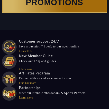
PROMOTIONS
Customer support 24/7
have a question ? Speak to our agent online
Contact CS
New Member Guide
Check out FAQ and guides
Check now
Affiliates Program
Partner with us and earn some income!
Find Out more
Partnerships
Meet our Brand Ambassadors & Sports Partners
Learnt more