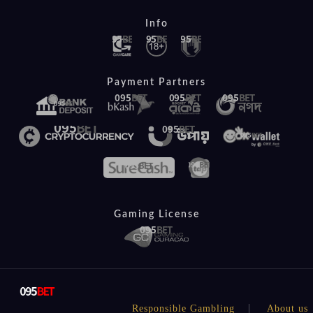
Info
Payment Partners
Gaming License
Responsible Gambling
About us