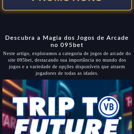
Descubra a Magia dos Jogos de Arcade
no 095bet
Neste artigo, exploramos a categoria de jogos de arcade do
site 095bet, destacando sua importância no mundo dos
jogos e a variedade de opções disponíveis que atraem
jogadores de todas as idades.