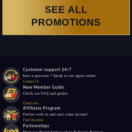
SEE ALL
PROMOTIONS
Customer support 24/7
have a question ? Speak to our agent online
Contact CS
New Member Guide
Check out FAQ and guides
Check now
Affiliates Program
Partner with us and earn some income!
Find Out more
Partnerships
Meet our Brand Ambassadors & Sports Partners