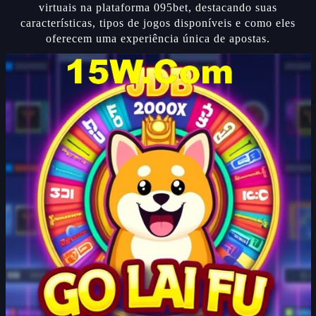
virtuais na plataforma 095bet, destacando suas
características, tipos de jogos disponíveis e como eles
oferecem uma experiência única de apostas.