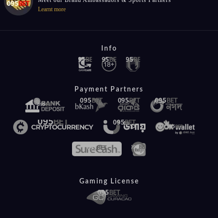
Learnt more
Info
Payment Partners
Gaming License