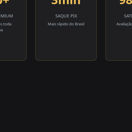
EMIUM
SAQUE PIX
SAT
s toda
Mais rápido do Brasil
Avaliaçã
na