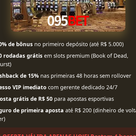
0% de bônus
no primeiro depósito (até R$ 5.000)
0 rodadas grátis
em slots premium (Book of Dead,
urst)
shback de 15%
nas primeiras 48 horas sem rollover
esso VIP imediato
com gerente dedicado 24/7
osta grátis de R$ 50
para apostas esportivas
guro de primeira aposta
até R$ 200 (dinheiro de volt
r)