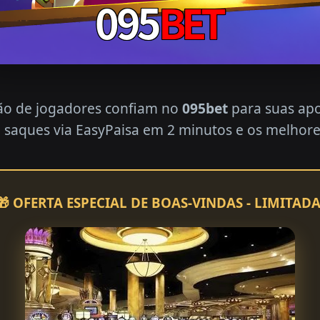
hão de jogadores confiam no
095bet
para suas apo
e saques via EasyPaisa em 2 minutos e os melhores
🎁 OFERTA ESPECIAL DE BOAS-VINDAS - LIMITADA