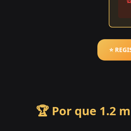
⏰
⭐ REGI
🏆 Por que 1.2 m