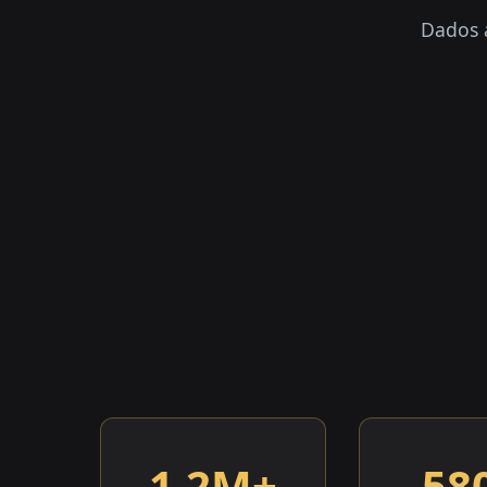
Dados a
1.2M+
58