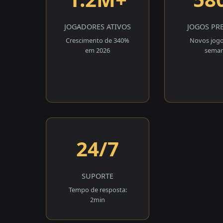
JOGADORES ATIVOS
JOGOS PR
Crescimento de 340%
Novos jogo
em 2026
sema
24/7
SUPORTE
Tempo de resposta:
2min