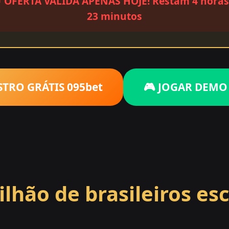
 OFERTA VÁLIDA APENAS HOJE! Restam 4 horas
23 minutos
STRO GRÁTIS 095bet
🎮 JOGAR DEMO
ilhão de brasileiros e