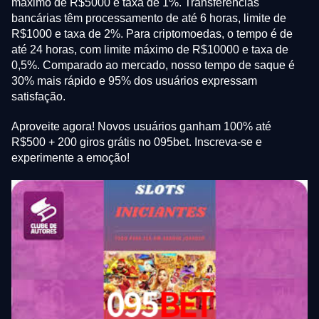
máximo de R$5000 e taxa de 1%. Transferências
bancárias têm processamento de até 6 horas, limite de
R$1000 e taxa de 2%. Para criptomoedas, o tempo é de
até 24 horas, com limite máximo de R$10000 e taxa de
0,5%. Comparado ao mercado, nosso tempo de saque é
30% mais rápido e 95% dos usuários expressam
satisfação.
Aproveite agora! Novos usuários ganham 100% até
R$500 + 200 giros grátis no 095bet. Inscreva-se e
experimente a emoção!